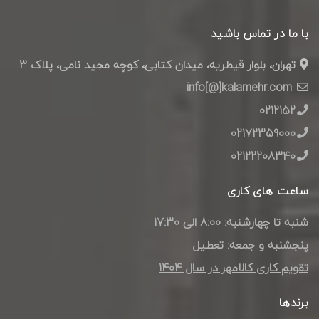
با ما در تماس باشید
تهران، بلوار قیطریه، میدان کتابی، کوچه مجید نامی، پلاک 3
info[@]kalamehr.com
0212152
02172359000
02122208340
ساعت های کاری
شنبه تا چهارشنبه: 8:00 الی 17:30
پنجشنبه و جمعه: تعطیل
تقویم کاری کالامهر در سال ۱۴۰4
برندها