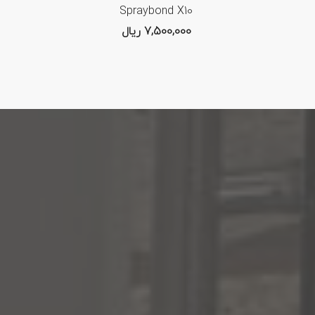
Spraybond X10
7,500,000
ریال