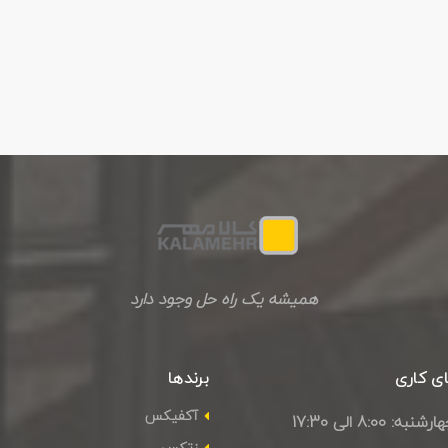
همیشه یک راه حل وجود دارد
ی کاری
برندها
آکفیکس
: 8:00 الی 17:30
زتکس