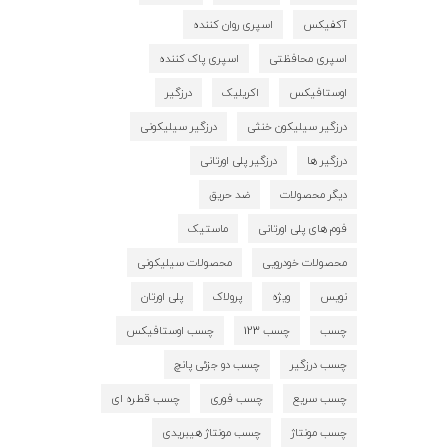
آکفیکس
اسپری روان کننده
اسپری محافظتی
اسپری پاک کننده
اوستافیکس
اکریلیک
درزگیر
درزگیر سیلیکون خنثی
درزگیر سیلیکونی
درزگیر ها
درزگیر پلی اورتانی
دیگر محصولات
ضد حریق
فوم های پلی اورتانی
ماستیک
محصولات خودرویی
محصولات سیلیکونی
نویس
ویژه
پرولاک
پلی اورتان
چسب
چسب 123
چسب اوستافیکس
چسب درزگیر
چسب دو جزئی پانچ
چسب سریع
چسب فوری
چسب قطره ای
چسب مونتاژ
چسب مونتاژ هیبریدی