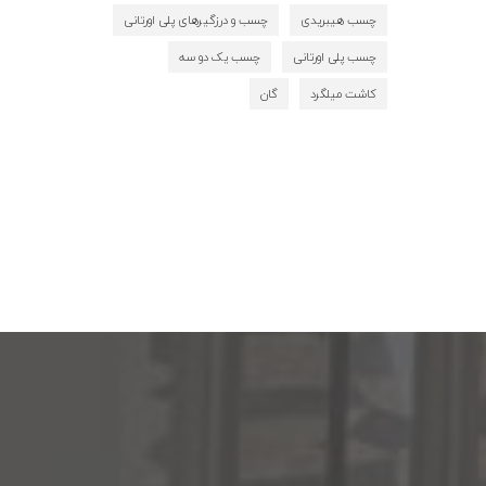
چسب هیبریدی
چسب و درزگیرهای پلی اورتانی
چسب پلی اورتانی
چسب یک دو سه
کاشت میلگرد
گان