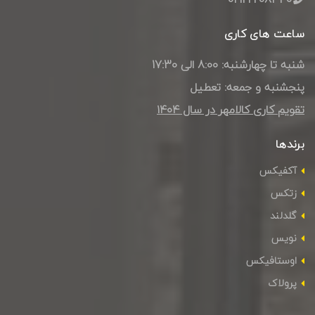
ساعت های کاری
شنبه تا چهارشنبه: 8:00 الی 17:30
پنجشنبه و جمعه: تعطیل
تقویم کاری کالامهر در سال ۱۴۰4
برندها
آکفیکس
زتکس
گلدلند
نویس
اوستافیکس
پرولاک