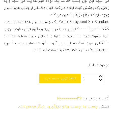
می شود. این نوع چسب همانند یک توده غبار هدایت می شود و به
راحتی یک پوشش ثابت ایجاد می کند. انواع مختلفی از چسب های اسپری
وجود دارد که انواع نیازها را تامین می کند.
Zettex Spraybond X10 Standard یک چسب اسپری همه کاره با سرعت
خشک شدن بالاست که برای چسباندن سریع و دقیق فرش ، فوم ، چوب
پنبه ، مواد عایق ، لاستیک ، مقوا و متداول ترین مصالح چوبی و
ساختمانی مورد استفاده قرار می گیرد. مقاومت دمایی چسب اسپری
استاندارد X10زتکس حداکثر 55 درجه سانتیگراد است.
موجود در انبار
اضافه کردن به سبد خرید
شناسه محصول:
150000000036
دسته:
چسب ها
,
چسب ها و درزگیرها
,
دیگر محصولات
,