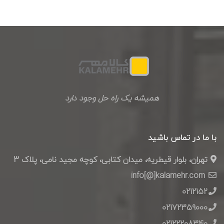
همیشه یک راه حل وجود دارد
با ما در تماس باشید
تهران، بلوار قیطریه، میدان کتابی، کوچه مجید نامی، پلاک 3
info[@]kalamehr.com
0212152
02172359000
02122208340