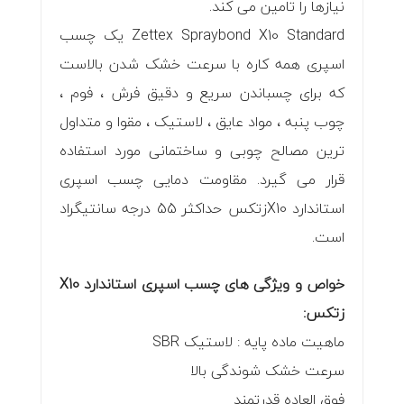
نیازها را تامین می کند.
Zettex Spraybond X10 Standard یک چسب
اسپری همه کاره با سرعت خشک شدن بالاست
که برای چسباندن سریع و دقیق فرش ، فوم ،
چوب پنبه ، مواد عایق ، لاستیک ، مقوا و متداول
ترین مصالح چوبی و ساختمانی مورد استفاده
قرار می گیرد. مقاومت دمایی چسب اسپری
استاندارد X10زتکس حداکثر 55 درجه سانتیگراد
است.
خواص و ویژگی های چسب اسپری استاندارد X10
زتکس:
ماهیت ماده پایه : لاستیک SBR
سرعت خشک شوندگی بالا
فوق العاده قدرتمند