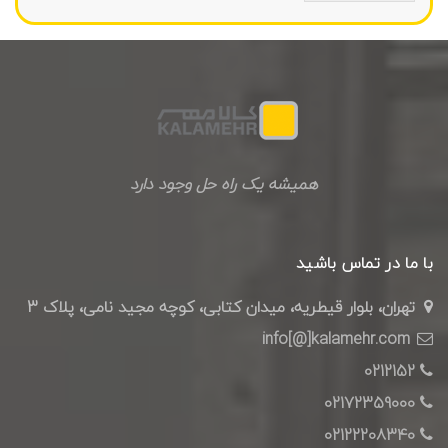
همیشه یک راه حل وجود دارد
با ما در تماس باشید
تهران، بلوار قیطریه، میدان کتابی، کوچه مجید نامی، پلاک 3
info[@]kalamehr.com
0212152
02172359000
02122208340