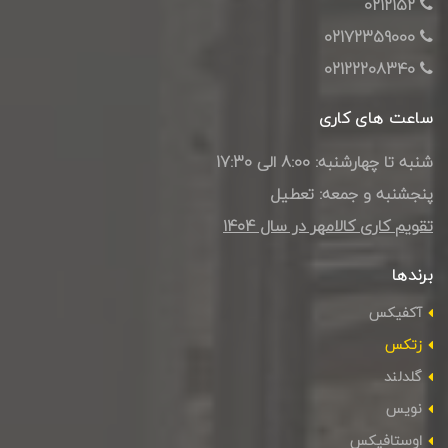
0212152
02172359000
02122208340
ساعت های کاری
شنبه تا چهارشنبه: 8:00 الی 17:30
پنجشنبه و جمعه: تعطیل
تقویم کاری کالامهر در سال ۱۴۰4
برندها
آکفیکس
زتکس
گلدلند
نویس
اوستافیکس