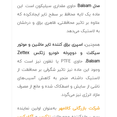
مدل Balsam
حاوی مقداری سیلیکون است. این
ماده یک لایه محافظ بر سطح تایر ایجاد‌کرده که
علاوه بر تاثیر محافظتی، ظاهری براق و درخشان
به لاستیک می‌دهد.
همچنین،
اسپری براق کننده تایر ماشین و موتور
سیکلت و دوچرخه خودرو زتکس Zettex
Balsam
، حاوی PTFE یا تفلون نیز است که
وجود این ماده نیز تاثیر شگرفی بر محافظت از
لاستیک داشته، منجر به کاهش آسیب‌های
ناشی از سایش و اصطکاک شده و مانع از مصرف
مازاد انرژی نیز می‌گردد.
شرکت بازرگانی کالامهر
به‌عنوان اولین نماینده
رسمی واردکننده محصولات
زتکس
و
آکفیکس