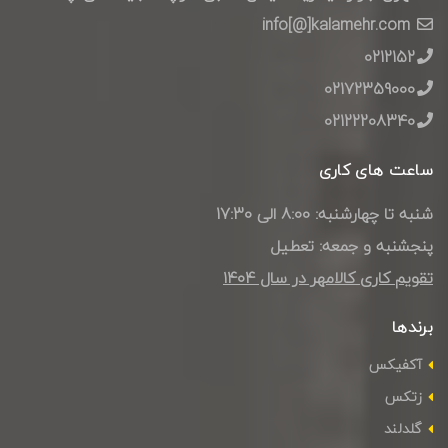
info[@]kalamehr.com
0212152
02172359000
02122208340
ساعت های کاری
شنبه تا چهارشنبه: 8:00 الی 17:30
پنجشنبه و جمعه: تعطیل
تقویم کاری کالامهر در سال ۱۴۰4
برندها
آکفیکس
زتکس
گلدلند