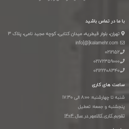
با ما در تماس باشید
تهران، بلوار قیطریه، میدان کتابی، کوچه مجید نامی، پلاک 3
info[@]kalamehr.com
0212152
02172359000
02122208340
ساعت های کاری
شنبه تا چهارشنبه: 8:00 الی 17:30
پنجشنبه و جمعه: تعطیل
تقویم کاری کالامهر در سال ۱۴۰4