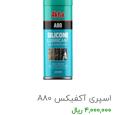
اسپری آکفیکس A80
4,000,000
ریال