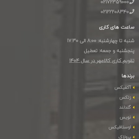
02172359000
02122208340
ساعت های کاری
شنبه تا چهارشنبه: 8:00 الی 17:30
پنجشنبه و جمعه: تعطیل
تقویم کاری کالامهر در سال ۱۴۰4
برندها
آکفیکس
زتکس
گلدلند
نویس
اوستافیکس
پرولاک