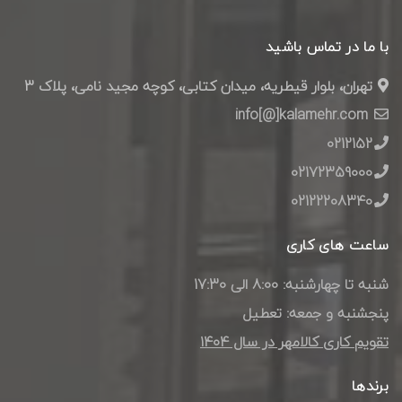
با ما در تماس باشید
تهران، بلوار قیطریه، میدان کتابی، کوچه مجید نامی، پلاک 3
info[@]kalamehr.com
0212152
02172359000
02122208340
ساعت های کاری
شنبه تا چهارشنبه: 8:00 الی 17:30
پنجشنبه و جمعه: تعطیل
تقویم کاری کالامهر در سال ۱۴۰4
برندها