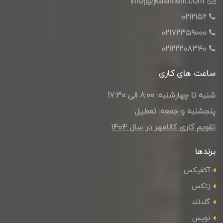
info[@]kalamehr.com
0212152
02172359000
02122208340
ساعت های کاری
شنبه تا چهارشنبه: 8:00 الی 17:30
پنجشنبه و جمعه: تعطیل
تقویم کاری کالامهر در سال ۱۴۰4
برندها
آکفیکس
زتکس
گلدلند
نویس