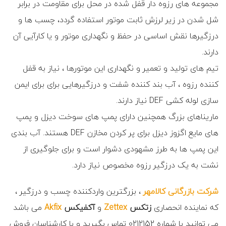
مجموعه های رزوه دار قفل شده در محل برای مقاومت در برابر
شل شدن در زیر لرزش ثابت موتور استفاده گردد، چسب ها و
درزگیرها نقش اساسی در حفظ و نگهداری موتور و یا کارآیی آن
دارند.
تیم های تولید و تعمیر و نگهداری این موتورها ، نیاز به قفل
کننده رزوه ، آب بند کننده شفت و درزگیرهایی برای برای ایمن
سازی لوله کشی DEF نیاز دارند.
ماریناهای بزرگ همچنین دارای پمپ های سوخت دیزل و پمپ
های مایع اگزوز دیزل برای پر کردن مخازن DEF هستند. آب بندی
این پمپ ها به طرز مشهودی دشوار است و برای جلوگیری از
نشت به یک درزگیر رزوه مخصوص نیاز دارد.
شرکت بازرگانی کالامهر
، بزرگترین واردکننده چسب و درزگیر ،
که نماینده انحصاری
زتکس
Zettex
و
آکفیکس
Akfix
می باشد
می توانید با شماره 0212152 تماس بگیرید و با کارشناسان فروش