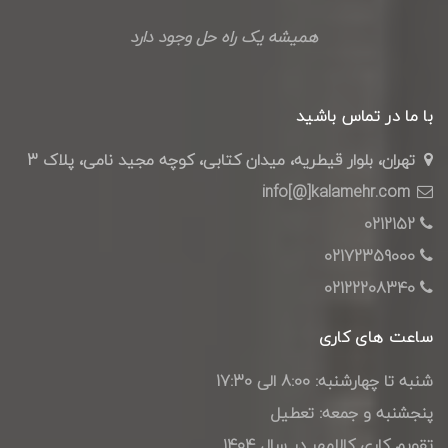
همیشه یک راه حل وجود دارد
با ما در تماس باشید
تهران، بلوار قیطریه، میدان کتابی، کوچه مجید نامی، پلاک 3
info[@]kalamehr.com
0212152
02172359000
02122208340
ساعت های کاری
شنبه تا چهارشنبه: 8:00 الی 17:30
پنجشنبه و جمعه: تعطیل
تقویم کاری کالامهر در سال ۱۴۰4