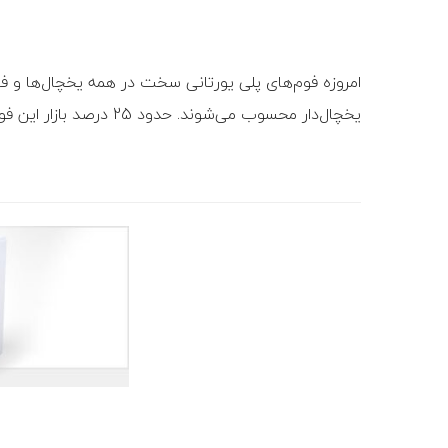
امروزه فوم‏‌های پلی یورتانی سخت در همه یخچال‏‌ها و ف
یخچال‌دار محسوب می‌شوند. حدود 25 درصد بازار این فوم‏‌ها به صنایع سردسازی و حمل و نقل اختصاص دارد.