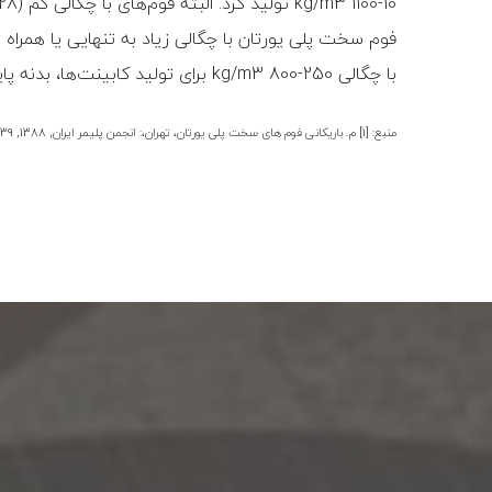
kg/m3 1100-10 تولید کرد. البته فوم‏‌های با چگالی کم (kg/m3 50-28) بیشترین تولید و مصرف را در بین فوم سخت پلی یورتان به خود اختصاص داده‌اند.
فوم سخت پلی یورتان با چگالی زیاد به تنهایی یا همراه
با چگالی kg/m3 800-250 برای تولید کابینت‌‏ها، بدنه پایانه‌های رایانه‌ای و دستگاه‏‌های ویژه دیگر به کار می‌روند. این مواد سفتی، دمای نرمی زیاد و استحکام ضربه‌ای زیادی دارند.
منبع: [1] م. باریکانی فوم های سخت پلی یورتان، تهران،: انجمن پلیمر ایران, 1388, pp. 34-39.
پست قبلی