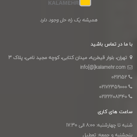
همیشه یک راه حل وجود دارد
با ما در تماس باشید
تهران، بلوار قیطریه، میدان کتابی، کوچه مجید نامی، پلاک 3
info[@]kalamehr.com
0212152
02172359000
02122208340
ساعت های کاری
شنبه تا چهارشنبه: 8:00 الی 17:30
پنجشنبه و جمعه: تعطیل