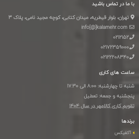
با ما در تماس باشید
تهران، بلوار قیطریه، میدان کتابی، کوچه مجید نامی، پلاک 3
info[@]kalamehr.com
0212152
02172359000
02122208340
ساعت های کاری
شنبه تا چهارشنبه: 8:00 الی 17:30
پنجشنبه و جمعه: تعطیل
تقویم کاری کالامهر در سال ۱۴۰4
برندها
آکفیکس