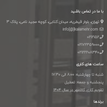
با ما در تماس باشید
تهران، بلوار قیطریه، میدان کتابی، کوچه مجید نامی، پلاک 3
info[@]kalamehr.com
0212152
02172359000
02122208340
ساعت های کاری
شنبه تا چهارشنبه: 8:00 الی 17:30
پنجشنبه و جمعه: تعطیل
تقویم کاری کالامهر در سال ۱۴۰4
برندها