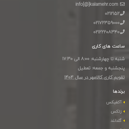
info[@]kalamehr.com
0212152
02172359000
02122208340
ساعت های کاری
شنبه تا چهارشنبه: 8:00 الی 17:30
پنجشنبه و جمعه: تعطیل
تقویم کاری کالامهر در سال ۱۴۰4
برندها
آکفیکس
زتکس
گلدلند