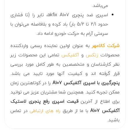
می‌باشد.
اسپری ضد پنچری akfix A107، تایر را (تا فشاری
حدود 2/1 تا 5/2 بار) باد کرده و بلافاصله می‌توان با
سرعتی آرام به حرکت خودرو ادامه داد.
شرکت کالامهر
به عنوان اولین نماینده رسمی واردکننده
محصولات
زتکس
و
آکفیکس
تمامی این محصولات زیر
نظر کارشناسان و متخصصین به طور کامل مورد بررسی
قرار گرفته اند و کیفیت آنها مورد تایید می باشد.
پنچرگیری با اسپری آکفیکس A107
را در کوتاهترین زمان
ممکن تجربه کنید. همچنین شما مشتریان عزیز می توانید
برای اطلاع از آخرین
قیمت اسپری رفع پنجری لاستیک
آکفیکس A107
با ما از طریق
راه های ارتباطی
در تماس
باشید.