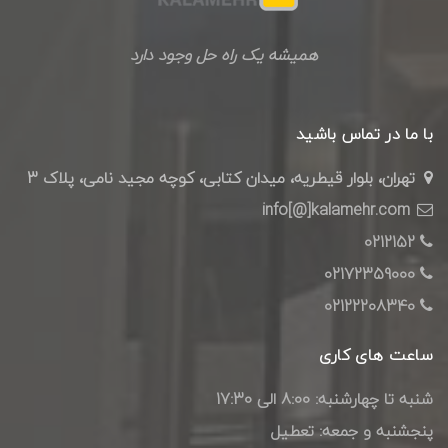
همیشه یک راه حل وجود دارد
با ما در تماس باشید
تهران، بلوار قیطریه، میدان کتابی، کوچه مجید نامی، پلاک 3
info[@]kalamehr.com
0212152
02172359000
02122208340
ساعت های کاری
شنبه تا چهارشنبه: 8:00 الی 17:30
پنجشنبه و جمعه: تعطیل