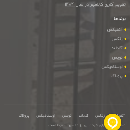
تقویم کاری کالامهر در سال ۱۴۰4
برندها
آکفیکس
زتکس
گلدلند
نویس
اوستافیکس
پرولاک
آکفیکس
زتکس
گلدلند
نویس
اوستافیکس
پرولاک
تمامی حقوق برای شرکت پرهیز کالامهر محفوظ است.