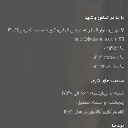
با ما در تماس باشید
تهران، بلوار قیطریه، میدان کتابی، کوچه مجید نامی، پلاک 3
info[@]kalamehr.com
0212152
02172359000
02122208340
ساعت های کاری
شنبه تا چهارشنبه: 8:00 الی 17:30
پنجشنبه و جمعه: تعطیل
تقویم کاری کالامهر در سال ۱۴۰4
برندها