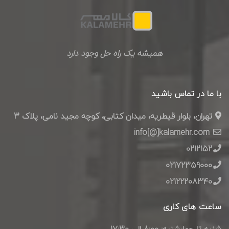
همیشه یک راه حل وجود دارد
با ما در تماس باشید
تهران، بلوار قیطریه، میدان کتابی، کوچه مجید نامی، پلاک 3
info[@]kalamehr.com
0212152
02172359000
02122208340
ساعت های کاری
شنبه تا چهارشنبه: 8:00 الی 17:30