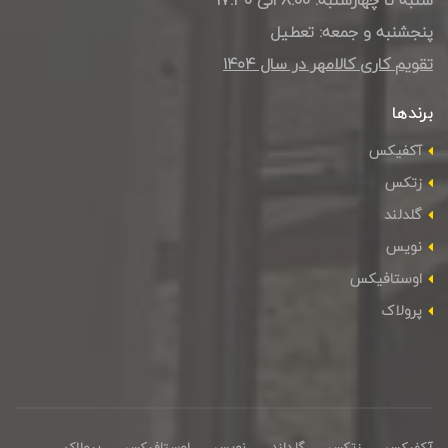
پنجشنبه و جمعه: تعطیل
تقویم کاری کالامهر در سال ۱۴۰4
برندها
آکفیکس
زتکس
گلدلند
نویس
اوستافیکس
پرولاک
آکفیکس
زتکس
گلدلند
نویس
اوستافیکس
پرولاک