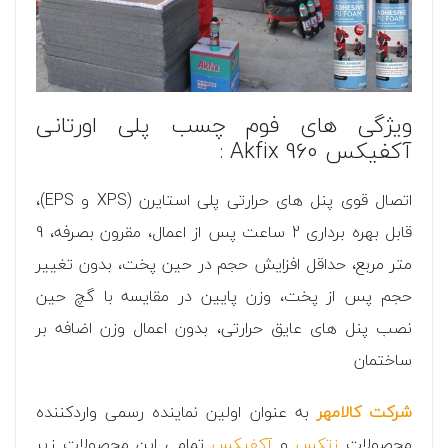
ویژگی های فوم چسب پلی اورتانی
آکفیکس Akfix 960 :
اتصال قوی پنل های حرارتی پلی استایرن (XPS و EPS)،
قابل بهره برداری 2 ساعت پس از اعمال، مقرون بصرفه، 9
متر مربع، حداقل افزایش حجم در حین پخت، بدون تغییر
حجم پس از پخت، وزن پایین در مقایسه با گچ حین
نصب پنل های عایق حرارتی، بدون اعمال وزن اضافه بر
ساختمان
شرکت کالامهر
به عنوان اولین نماینده رسمی واردکننده
محصولات
زتکس
و
آکفیکس
تمامی این محصولات زیر