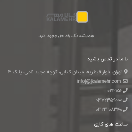
همیشه یک راه حل وجود دارد
با ما در تماس باشید
تهران، بلوار قیطریه، میدان کتابی، کوچه مجید نامی، پلاک 3
info[@]kalamehr.com
0212152
02172359000
02122208340
ساعت های کاری