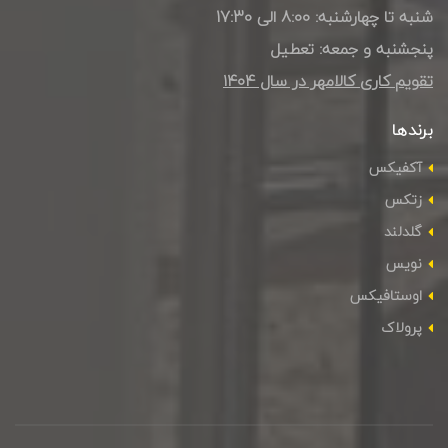
شنبه تا چهارشنبه: 8:00 الی 17:30
پنجشنبه و جمعه: تعطیل
تقویم کاری کالامهر در سال ۱۴۰4
برندها
آکفیکس
زتکس
گلدلند
نویس
اوستافیکس
پرولاک