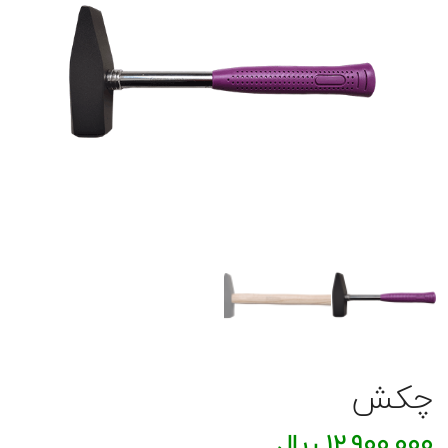
چکش
12,900,000
ریال