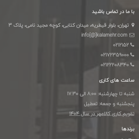
با ما در تماس باشید
تهران، بلوار قیطریه، میدان کتابی، کوچه مجید نامی، پلاک 3
info[@]kalamehr.com
0212152
02172359000
02122208340
ساعت های کاری
شنبه تا چهارشنبه: 8:00 الی 17:30
پنجشنبه و جمعه: تعطیل
تقویم کاری کالامهر در سال ۱۴۰4
برندها