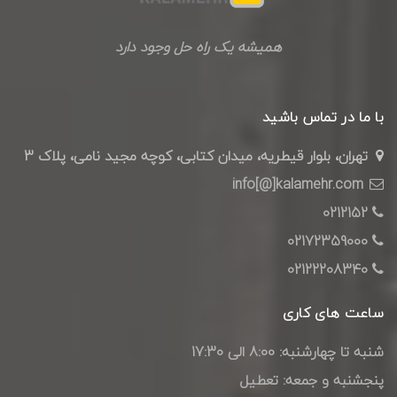
همیشه یک راه حل وجود دارد
با ما در تماس باشید
تهران، بلوار قیطریه، میدان کتابی، کوچه مجید نامی، پلاک 3
info[@]kalamehr.com
0212152
02172359000
02122208340
ساعت های کاری
شنبه تا چهارشنبه: 8:00 الی 17:30
پنجشنبه و جمعه: تعطیل