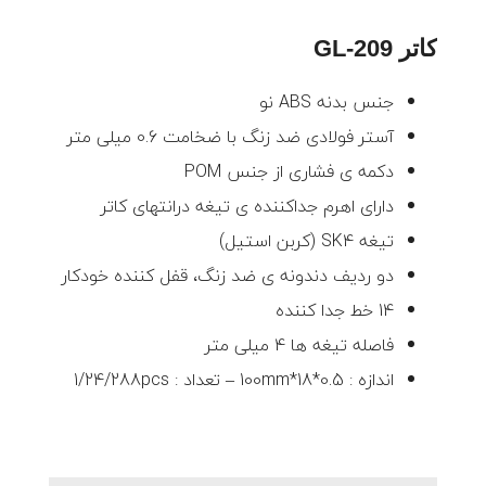
کاتر GL-209
جنس بدنه ABS نو
آستر فولادی ضد زنگ با ضخامت 0.6 میلی متر
دکمه ی فشاری از جنس POM
دارای اهرم جداکننده ی تیغه درانتهای کاتر
تیغه SK4 (کربن استیل)
دو ردیف دندونه ی ضد زنگ، قفل کننده خودکار
14 خط جدا کننده
فاصله تیغه ها 4 میلی متر
اندازه : 100mm*18*0.5 – تعداد : 1/24/288pcs