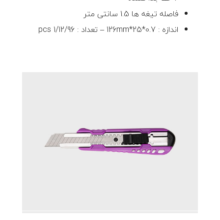
فاصله تیغه ها 1.5 سانتی متر
اندازه : 126mm*25*0.7 – تعداد : 1/12/96 pcs