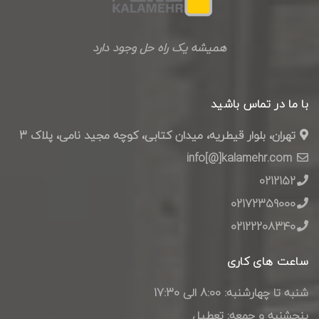
همیشه یک راه حل وجود دارد
با ما در تماس باشید
تهران، بلوار قیطریه، میدان کتابی، کوچه مجید نامی، پلاک 3
info[@]kalamehr.com
0212152
02172359000
02122208340
ساعت های کاری
شنبه تا چهارشنبه: 8:00 الی 17:30
پنجشنبه و جمعه: تعطیل