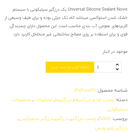
Universal Silicone Sealant Novis یک درزگیر سیلیکونی با سیستم
خشک شدن استوکسی می‎باشد که، تک جزئی بوده و برای طیف وسیعی از
کاربردهای عمومی آب بندی مناسب است. این محصول دارای چسبندگی
قوی و برای استفاده بر روی مصالح ساختمانی غیر متخلخل کاربرد دارد.
موجود در انبار
اضافه کردن به سبد خرید
شناسه محصول:
140400049
دسته:
چسب ها و درزگیرها
,
درزگیرها
,
محصولات
,
محصولات
سیلیکونی
برچسب:
Novis
,
چسب درزگیر
,
درزگیر
,
درزگیر سیلیکونی
,
درزگیر ها
,
نویس