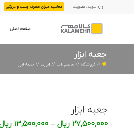
وارد شوید/ عضویت
محاسبه میزان مصرف چسب و درزگیر
صفحه اصلی
جعبه ابزار
فروشگاه
محصولات
ابزارها
جعبه ابزار
جعبه ابزار
27,500,000
ریال
–
13,500,000
ریال