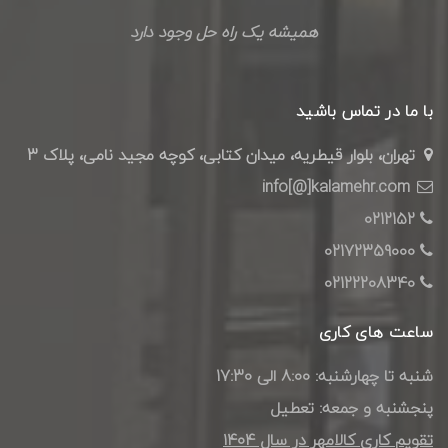
همیشه یک راه حل وجود دارد
با ما در تماس باشید
تهران، بلوار قیطریه، میدان کتابی، کوچه مجید نامی، پلاک 3
info[@]kalamehr.com
0212152
02172359000
02122208340
ساعت های کاری
شنبه تا چهارشنبه: 8:00 الی 17:30
پنجشنبه و جمعه: تعطیل
تقویم کاری کالامهر در سال ۱۴۰4