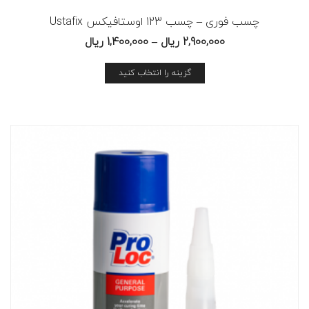
چسب فوری – چسب 123 اوستافیکس Ustafix
2,900,000
ریال
–
1,400,000
ریال
گزینه را انتخاب کنید