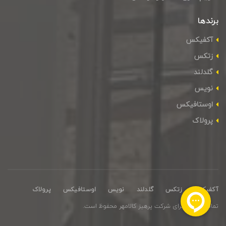
برندها
آکفیکس
زتکس
گلدلند
نویس
اوستافیکس
پرولاک
آکفیکس
زتکس
گلدلند
نویس
اوستافیکس
پرولاک
تمامی حقوق برای شرکت پرهیز کالامهر محفوظ است.