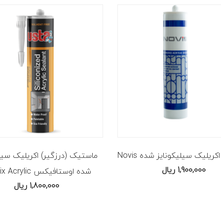
یلیک سیلیکونایز شده Novis
ماستیک (درزگیر) اکریلیک سیلی
1,900,000
ریال
شده اوستافیکس Ustafix Acrylic
1,800,000
ریال