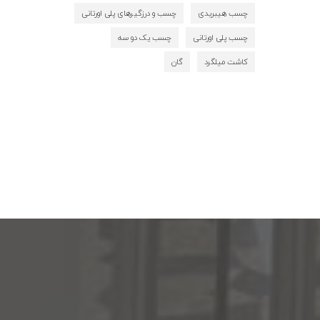
چسب هیبریدی
چسب و درزگیرهای پلی اورتانی
چسب پلی اورتانی
چسب یک دو سه
کاشت میلگرد
گان