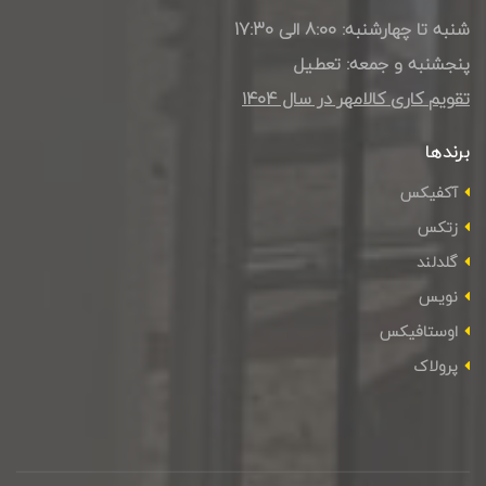
شنبه تا چهارشنبه: 8:00 الی 17:30
پنجشنبه و جمعه: تعطیل
تقویم کاری کالامهر در سال ۱۴۰4
برندها
آکفیکس
زتکس
گلدلند
نویس
اوستافیکس
پرولاک