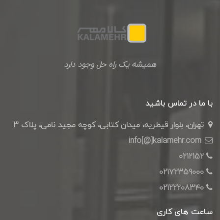
همیشه یک راه حل وجود دارد
با ما در تماس باشید
تهران، بلوار قیطریه، میدان کتابی، کوچه مجید نامی، پلاک 3
info[@]kalamehr.com
0212152
02172359000
02122208340
ساعت های کاری