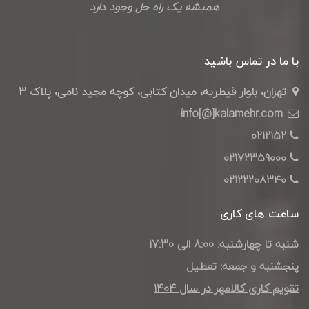
همیشه یک راه حل وجود دارد
با ما در تماس باشید
تهران، بلوار قیطریه، میدان کتابی، کوچه مجید نامی، پلاک 3
info[@]kalamehr.com
0212152
02172359000
02122208340
ساعت های کاری
شنبه تا چهارشنبه: 8:00 الی 17:30
پنجشنبه و جمعه: تعطیل
تقویم کاری کالامهر در سال ۱۴۰4